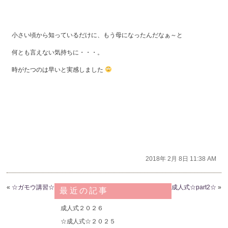
小さい頃から知っているだけに、もう母になったんだなぁ～と
何とも言えない気持ちに・・・。
時がたつのは早いと実感しました
2018年 2月 8日 11:38 AM
«
☆ガモウ講習☆
成人式☆part2☆
»
最近の記事
成人式２０２６
☆成人式☆２０２５