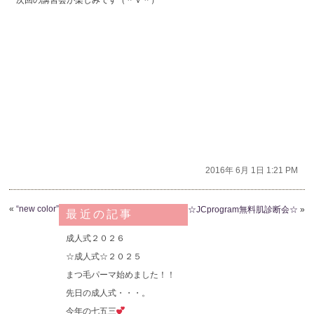
2016年 6月 1日 1:21 PM
«
“new color”
☆JCprogram無料肌診断会☆
»
最近の記事
成人式２０２６
☆成人式☆２０２５
まつ毛パーマ始めました！！
先日の成人式・・・。
今年の七五三