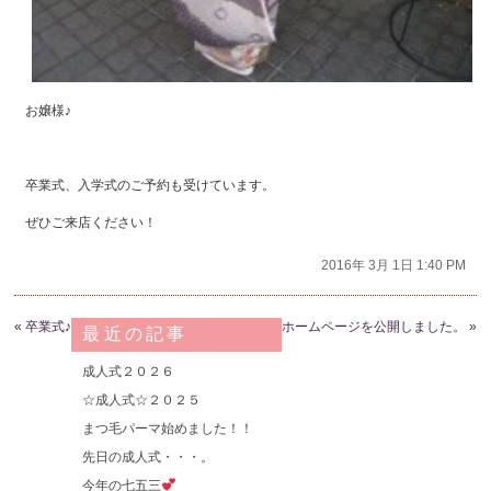
お嬢様♪
卒業式、入学式のご予約も受けています。
ぜひご来店ください！
2016年 3月 1日 1:40 PM
«
卒業式♪
ホームページを公開しました。
»
最近の記事
成人式２０２６
☆成人式☆２０２５
まつ毛パーマ始めました！！
先日の成人式・・・。
今年の七五三