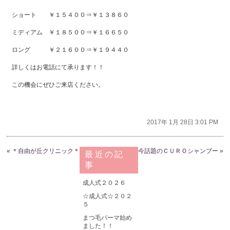
ショート ￥１５４００⇒￥１３８６０
ミディアム ￥１８５００⇒￥１６６５０
ロング ￥２１６００⇒￥１９４４０
詳しくはお電話にて承ります！！
この機会にぜひご来店ください。
2017年 1月 28日 3:01 PM
«
＊自由が丘クリニック＊
今話題のＣＵＲＯシャンプー
»
最近の記
事
成人式２０２６
☆成人式☆２０２
５
まつ毛パーマ始め
ました！！