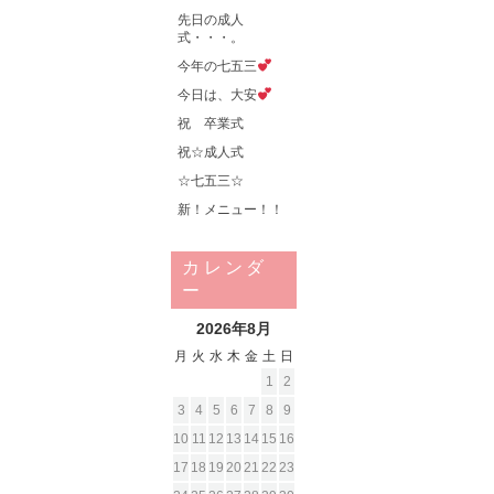
先日の成人
式・・・。
今年の七五三
今日は、大安
祝 卒業式
祝☆成人式
☆七五三☆
新！メニュー！！
カレンダ
ー
2026年8月
月
火
水
木
金
土
日
1
2
3
4
5
6
7
8
9
10
11
12
13
14
15
16
17
18
19
20
21
22
23